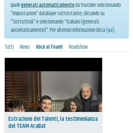
quelli
generati automaticamente
da Youtube selezionando
"Impostazioni" dal player sottostante, cliccando su
"Sottotitoli" e selezionando "Italiano (generati
automaticamente)". Per ulteriori informazioni clicca
[qui]
.
Tutti
News
Voce ai Team!
Roadshow
Estrazione dei Talenti, la testimonianza
del TEAM AraBat