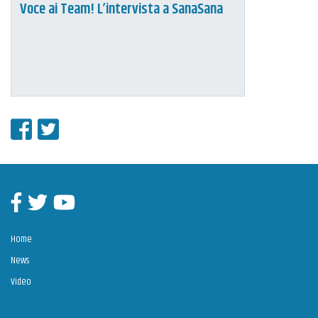
Voce ai Team! L’intervista a SanaSana
Condividi su Facebook
Condividi su Twitter
Facebook
Twitter
Youtube
Home
News
Video
Contatti