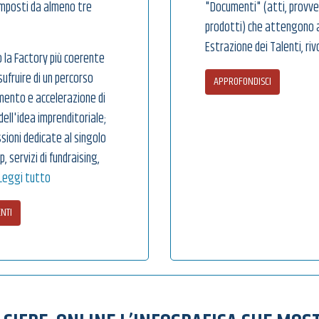
omposti da almeno tre
"Documenti" (atti, provved
prodotti) che attengono a
Estrazione dei Talenti, riv
 la Factory più coerente
ufruire di un percorso
APPROFONDISCI
ento e accelerazione di
dell'idea imprenditoriale;
sioni dedicate al singolo
 servizi di fundraising,
Leggi tutto
NTI