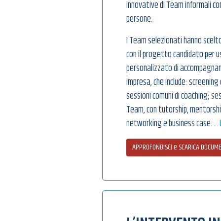
innovative di Team informali c
persone.
I Team selezionati hanno scelto
con il progetto candidato per us
personalizzato di accompagnam
impresa, che include: screening 
sessioni comuni di coaching; ses
Team, con tutorship, mentorship,
networking e business case.
… 
APPROFONDISCI e SCARICA DOCUME