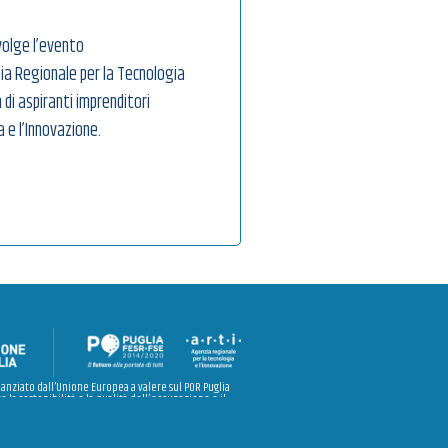
svolge l’evento
zia Regionale per la Tecnologia
di aspiranti imprenditori
a e l’Innovazione.
nanziato dall’Unione Europea a valere sul POR Puglia
e la sostenibilità e la qualità dell'occupazione e il
 “Investire nell’istruzione, nella formazione e nella
e e l’apprendimento permanente” – Azioni 8.5.1 e
10.4.2”.