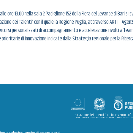
 alle ore 13.00 nella sala 2 Padiglione 152 della Fiera del Levante di Bari si 
razione dei Talenti” con il quale la Regione Puglia, attraverso ARTI – Agen
percorsi personalizzati di accompagnamento e accelerazione rivolti a Team 
e prioritarie di innovazione indicate dalla Strategia regionale per la Ricerc
Estrazione dei Talenti è un intervento cofi
2014-2020, Assi Prioritari OT VIII "Promuover
sostegno alla mobilità professionale" e OT X
formazione professionale per le competenz