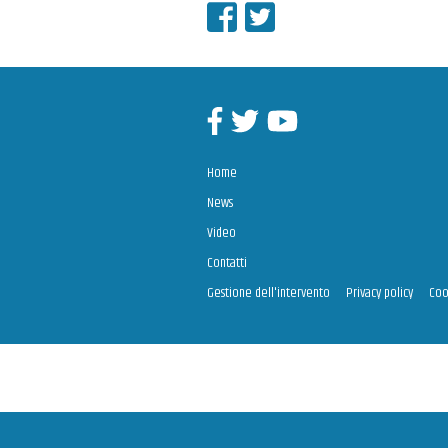
Condividi su Facebo
Condividi su Twit
Facebook
Twitter
Youtube
Home
News
Video
Contatti
Gestione dell'intervento
Privacy policy
Coo