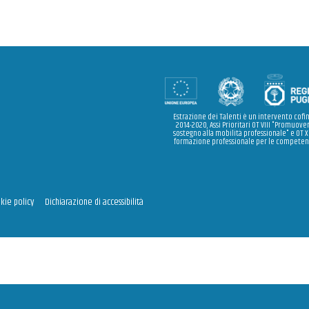
ok
ter
Estrazione dei Talenti è un intervento cofi
2014-2020, Assi Prioritari OT VIII "Promuover
sostegno alla mobilità professionale" e OT X
formazione professionale per le competenz
kie policy
Dichiarazione di accessibilità