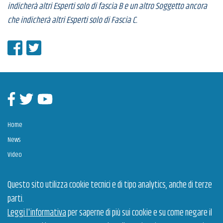
indicherà altri Esperti solo di fascia B e un altro Soggetto ancora
che indicherà altri Esperti solo di Fascia C.
Condividi su Facebook
Condividi su Twitter
Facebook
Twitter
Youtube
Home
News
Video
Contatti
Questo sito utilizza cookie tecnici e di tipo analytics, anche di terze
parti.
Estrazione dei Talenti è un intervento cofinanziato dall’Unione Europea a valere sul POR
Puglia 2014-2020, Assi Prioritari OT VIII "Promuovere la sostenibilità e la qualità
Leggi l'informativa
per saperne di più sui cookie e su come negare il
dell'occupazione e il sostegno alla mobilità professionale" e OT X “Investire nell’istruzione,
nella formazione e nella formazione professionale per le competenze e l’apprendimento