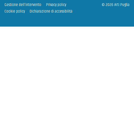
Gestione dell'intervento
Privacy policy
© 2026 Arti Puglia
Cookie policy
Dichiarazione di accessibilità