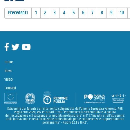
PAGINAZIONE
Precedenti
1
2
3
4
5
6
7
8
9
10
Facebook
Twitter
Youtube
Home
News
Video
Contatti
Estrazione dei Talenti è un intervento cofinanziato dall’Unione Europea a valere sul POR
Puglia 2014-2020, Assi Prioritari OT VIII "Promuovere la sostenibilità e la qualità
dell'occupazione e il sostegno alla mobilità professionale" e OT X “Investire nell’istruzione,
nella formazione e nella formazione professionale per le competenze e l’apprendimento
permanente” – Azioni 8.5.1 e 10.4.2”.