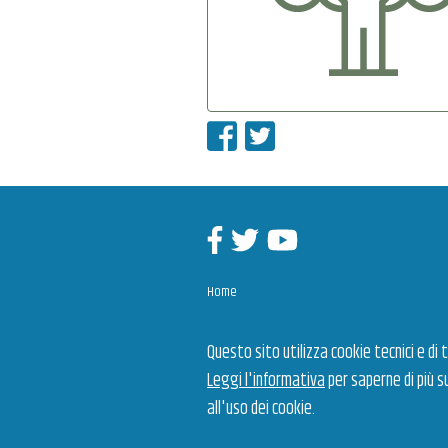
Condividi su Facebo
Condividi su Twit
Facebook
Twitter
Youtube
Home
News
Questo sito utilizza cookie tecnici e di t
Video
Leggi l'informativa
per saperne di più s
Contatti
all'uso dei cookie.
Gestione dell'intervento
Privacy policy
Coo