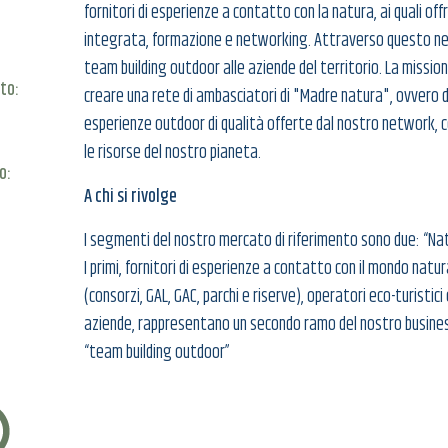
fornitori di esperienze a contatto con la natura, ai quali off
integrata, formazione e networking. Attraverso questo net
team building outdoor alle aziende del territorio. La mission 
to:
creare una rete di ambasciatori di "Madre natura", ovvero 
esperienze outdoor di qualità offerte dal nostro network, 
le risorse del nostro pianeta.
o:
A chi si rivolge
I segmenti del nostro mercato di riferimento sono due: “Na
I primi, fornitori di esperienze a contatto con il mondo natu
(consorzi, GAL, GAC, parchi e riserve), operatori eco-turistici 
aziende, rappresentano un secondo ramo del nostro business 
“team building outdoor”