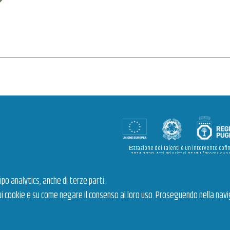
ok
ter
Estrazione dei Talenti è un intervento cofi
2014-2020, Assi Prioritari OT VIII "Promuover
sostegno alla mobilità professionale" e OT X
formazione professionale per le competenz
ipo analytics, anche di terze parti.
ui cookie e su come negare il consenso al loro uso. Proseguendo nella nav
kie policy
Dichiarazione di accessibilità