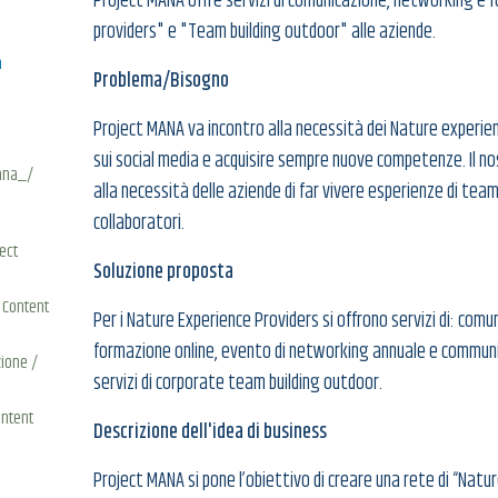
Project MANA offre servizi di comunicazione, networking e 
providers" e "Team building outdoor" alle aziende.
m
Problema/Bisogno
Project MANA va incontro alla necessità dei Nature experien
sui social media e acquisire sempre nuove competenze. Il no
ana_/
alla necessità delle aziende di far vivere esperienze di team
collaboratori.
ect
Soluzione proposta
 Content
Per i Nature Experience Providers si offrono servizi di: comu
formazione online, evento di networking annuale e community
ione /
servizi di corporate team building outdoor.
ontent
Descrizione dell'idea di business
Project MANA si pone l’obiettivo di creare una rete di “Natur