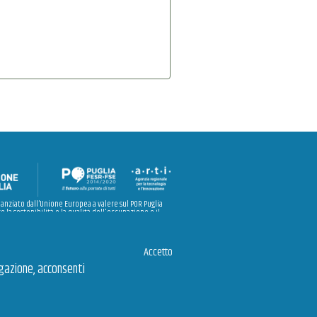
nanziato dall’Unione Europea a valere sul POR Puglia
e la sostenibilità e la qualità dell'occupazione e il
 “Investire nell’istruzione, nella formazione e nella
e e l’apprendimento permanente” – Azioni 8.5.1 e
10.4.2”.
Accetto
igazione, acconsenti
© 2026 Arti Puglia