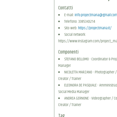
Contatti
E-mail:
info.projectmana@gmail.co
Telefono: 3385343214
Sito web:
https://projectmana.it/
Social network:
https://www.instagram.com/project_m
Componenti
STEFANO BELLOMO - Coordinator & Proj
Manager
NICOLETTA MARZANO - Photographer /
Creator / Trainer
ELEONORA DE PASQUALE - Amministraz
Social Media Manager
ANDREA GERNONE - Videographer / C
Creator / Trainer
Tag