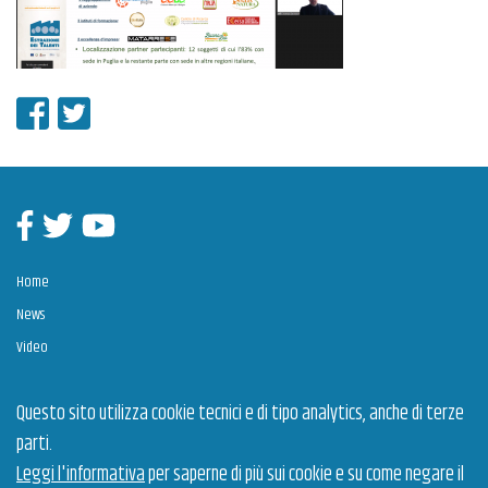
Condividi su Facebook
Condividi su Twitter
Facebook
Twitter
Youtube
Home
News
Video
Contatti
Questo sito utilizza cookie tecnici e di tipo analytics, anche di terze
parti.
Estrazione dei Talenti è un intervento cofinanziato dall’Unione Europea a valere sul POR
Puglia 2014-2020, Assi Prioritari OT VIII "Promuovere la sostenibilità e la qualità
Leggi l'informativa
per saperne di più sui cookie e su come negare il
dell'occupazione e il sostegno alla mobilità professionale" e OT X “Investire nell’istruzione,