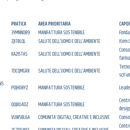
PRATICA
AREA PRIORITARIA
CAPOF
3YMNN0B9
MANIFATTURA SOSTENIBILE
Fonda
ZJI78LQL
SALUTE DELL’UOMO E DELL’AMBIENTE
Item 
Consor
KA2I5TAS
SALUTE DELL’UOMO E DELL’AMBIENTE
farma
Tecnop
7DCQMGRX
SALUTE DELL’UOMO E DELL’AMBIENTE
scrl u
NS
POJHO8YZ
MANIFATTURA SOSTENIBILE
Leader
Centro
QOJKU40Z
MANIFATTURA SOSTENIBILE
design
VUW58L6A
COMUNITA’ DIGITALI, CREATIVE E INCLUSIVE
Conso
Centr