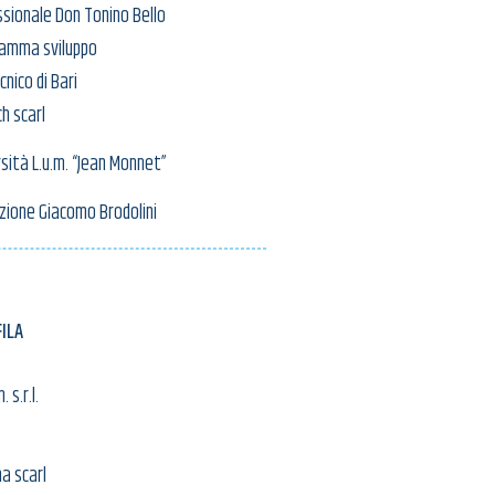
ssionale Don Tonino Bello
amma sviluppo
cnico di Bari
h scarl
sità L.u.m. “Jean Monnet”
zione Giacomo Brodolini
ILA
. s.r.l.
a scarl