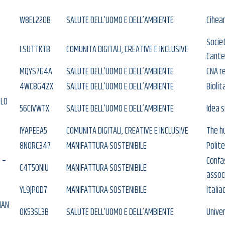
W8EL22OB
SALUTE DELL’UOMO E DELL’AMBIENTE
Cihea
Societ
LSUTTKTB
COMUNITA DIGITALI, CREATIVE E INCLUSIVE
Cante
MQYS7G4A
SALUTE DELL’UOMO E DELL’AMBIENTE
CNA r
4WC8G4ZX
SALUTE DELL’UOMO E DELL’AMBIENTE
Biolit
 LO
56CIVWTX
SALUTE DELL’UOMO E DELL’AMBIENTE
Idea s
IYAPEEA5
COMUNITA DIGITALI, CREATIVE E INCLUSIVE
The hu
8NORC347
MANIFATTURA SOSTENIBILE
Polite
 –
Confa
C4T50NIU
MANIFATTURA SOSTENIBILE
associ
YL9JP0D7
MANIFATTURA SOSTENIBILE
Italia
IAN
0K53SL3B
SALUTE DELL’UOMO E DELL’AMBIENTE
Univer