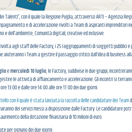
dei Talenti”, con il quale la Regione Puglia, attraverso ARTI – Agenzia Reg
mpagnamento e di accelerazione rivolti a Team di aspiranti imprenditori inn
o e dell’ambiente; Comunità digitali, creative ed inclusive.
rivolta agli staff delle Factory, i 25 raggruppamenti di soggetti pubblici e p
 aiuteranno i Team a gestire il passaggio critico dall’idea di business all
glio
e
mercoledì 10 luglio
, le Factory, suddivise in due gruppi, incontrera
estire le attività di affiancamento e accelerazione. Gli incontri si terranno
e ore 13:00 e dalle ore 14:00 alle ore 17:00 dei due giorni.
tello con il quale è stata lanciata la raccolta delle candidature dei Team
d
ruiranno dei servizi messi a disposizione dalle Factory. Le candidature po
aurimento della dotazione finanziaria di 10 milioni di euro.
cate per ognuno dei due giorni: