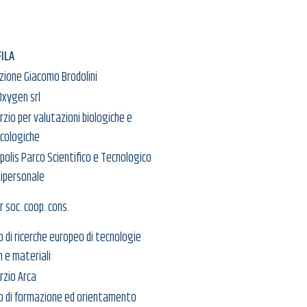
ILA
zione Giacomo Brodolini
Oxygen srl
zio per valutazioni biologiche e
cologiche
olis Parco Scientifico e Tecnologico
nipersonale
 soc. coop. cons.
 di ricerche europeo di tecnologie
 e materiali
rzio Arca
o di formazione ed orientamento