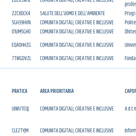
2GZOSW12
COMUNITA DIGITALI, CREATIVE E INCLUSIVE
profe
ZZCXDCK4
SALUTE DELL’UOMO E DELL’AMBIENTE
Progr
5GH39HVN
COMUNITA DIGITALI, CREATIVE E INCLUSIVE
Polite
O1UM5GHO
COMUNITA DIGITALI, CREATIVE E INCLUSIVE
Dhitec
EQA0HHZG
COMUNITA DIGITALI, CREATIVE E INCLUSIVE
Univer
7TWGDVZL
COMUNITA DIGITALI, CREATIVE E INCLUSIVE
Fonda
PRATICA
AREA PRIORITARIA
CAPOF
UIWUTEQJ
COMUNITA DIGITALI, CREATIVE E INCLUSIVE
A.d.t.m
’
CLE2TYJM
COMUNITA DIGITALI, CREATIVE E INCLUSIVE
Inform