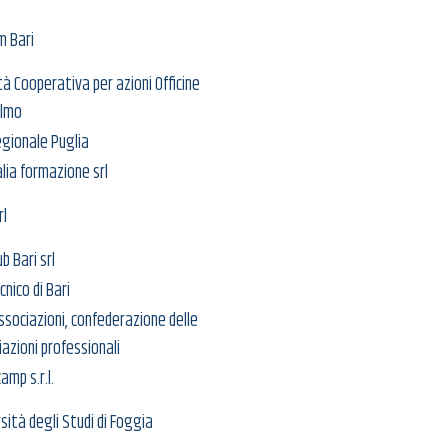
m Bari
à Cooperativa per azioni Officine
lmo
egionale Puglia
alia formazione srl
rl
b Bari srl
cnico di Bari
ssociazioni, confederazione delle
azioni professionali
camp s.r.l.
sità degli Studi di Foggia