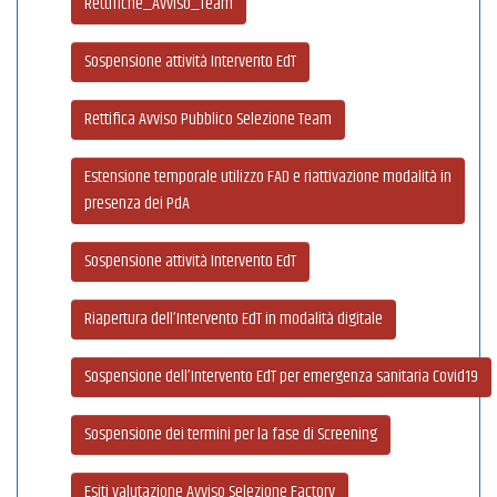
Rettifiche_Avviso_Team
Sospensione attività Intervento EdT
Rettifica Avviso Pubblico Selezione Team
Estensione temporale utilizzo FAD e riattivazione modalità in
presenza dei PdA
Sospensione attività Intervento EdT
Riapertura dell’Intervento EdT in modalità digitale
Sospensione dell’Intervento EdT per emergenza sanitaria Covid19
Sospensione dei termini per la fase di Screening
Esiti valutazione Avviso Selezione Factory