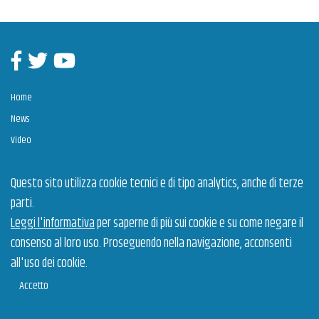
Facebook
Twitter
Youtube
Home
News
Video
Contatti
Questo sito utilizza cookie tecnici e di tipo analytics, anche di terze
parti.
Estrazione dei Talenti è un intervento cofinanziato dall’Unione Europea a valere sul POR
Puglia 2014-2020, Assi Prioritari OT VIII "Promuovere la sostenibilità e la qualità
Leggi l'informativa
per saperne di più sui cookie e su come negare il
dell'occupazione e il sostegno alla mobilità professionale" e OT X “Investire nell’istruzione,
nella formazione e nella formazione professionale per le competenze e l’apprendimento
consenso al loro uso. Proseguendo nella navigazione, acconsenti
permanente” – Azioni 8.5.1 e 10.4.2”.
all'uso dei cookie.
Gestione dell'intervento
Privacy policy
© 2026 Arti Puglia
Accetto
Cookie policy
Dichiarazione di accessibilità