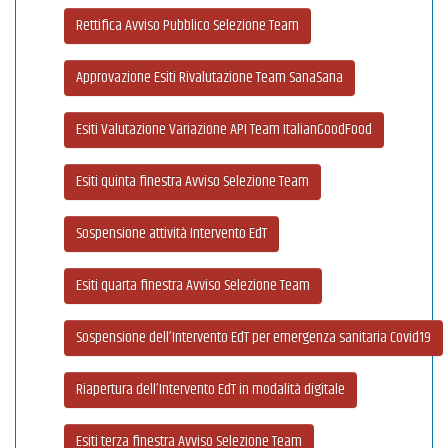
Rettifica Avviso Pubblico Selezione Team
Approvazione Esiti Rivalutazione Team SanaSana
Esiti Valutazione Variazione API Team ItalianGoodFood
Esiti quinta finestra Avviso Selezione Team
Sospensione attività Intervento EdT
Esiti quarta finestra Avviso Selezione Team
Sospensione dell’Intervento EdT per emergenza sanitaria Covid19
Riapertura dell’Intervento EdT in modalità digitale
Esiti terza finestra Avviso Selezione Team