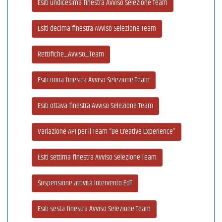
Esiti undicesima finestra Avviso Selezione Team
Esiti decima finestra Avviso Selezione Team
Rettifiche_Avviso_Team
Esiti nona finestra Avviso Selezione Team
Esiti ottava finestra Avviso Selezione Team
Variazione API per il Team “Be Creative Experience”
Esiti settima finestra Avviso Selezione Team
Sospensione attività Intervento EdT
Esiti sesta finestra Avviso Selezione Team