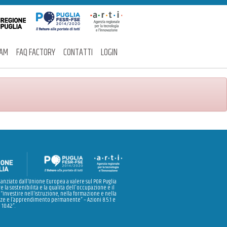
EAM
FAQ FACTORY
CONTATTI
LOGIN
nanziato dall’Unione Europea a valere sul POR Puglia
e la sostenibilità e la qualità dell'occupazione e il
 “Investire nell’istruzione, nella formazione e nella
e e l’apprendimento permanente” – Azioni 8.5.1 e
10.4.2”.