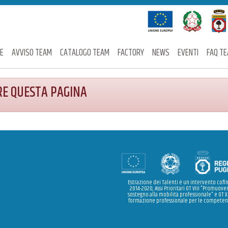
E
AVVISO TEAM
CATALOGO TEAM
FACTORY
NEWS
EVENTI
FAQ T
RE QUESTA PAGINA
Estrazione dei Talenti è un intervento cofi
2014-2020, Assi Prioritari OT VIII "Promuover
sostegno alla mobilità professionale" e OT X
formazione professionale per le competenz