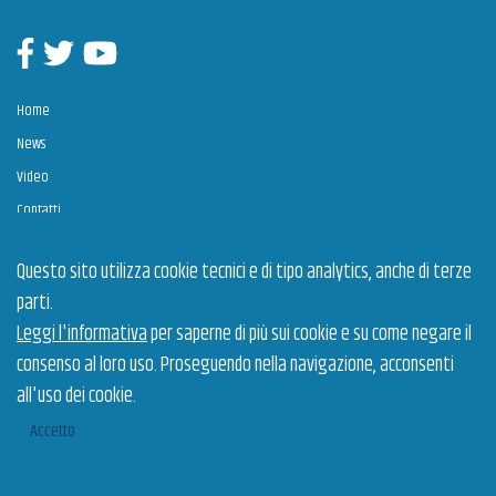
Facebook
Twitter
Youtube
Home
News
Video
Contatti
Questo sito utilizza cookie tecnici e di tipo analytics, anche di terze
Estrazione dei Talenti è un intervento cofinanziato dall’Unione Europea a valere sul POR
parti.
Puglia 2014-2020, Assi Prioritari OT VIII "Promuovere la sostenibilità e la qualità
dell'occupazione e il sostegno alla mobilità professionale" e OT X “Investire nell’istruzione,
nella formazione e nella formazione professionale per le competenze e l’apprendimento
Leggi l'informativa
per saperne di più sui cookie e su come negare il
permanente” – Azioni 8.5.1 e 10.4.2”.
consenso al loro uso. Proseguendo nella navigazione, acconsenti
Gestione dell'intervento
Privacy policy
© 2026 Arti Puglia
all'uso dei cookie.
Cookie policy
Dichiarazione di accessibilità
Accetto