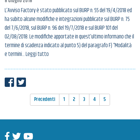
8 Giugno 2018
L’Avviso Factory è stato pubblicato sul BURP n. 55 del 19/4/2018 ed
ha subito alcune modifiche e integrazioni pubblicate sul BURP n. 75
del 7/6/2018, sul BURP n. 96 del 19/7/2018 e sul BURP 101 del
02/08/2018. Le modifiche apportate in quest’ultimo informano che il
termine di scadenza indicato al punto 5) del paragrafo F) “Modalità
e termini
… Leggi tutto
Condividi su Facebook
Condividi su Twitter
PAGINAZIONE
Precedenti
1
2
3
4
5
Facebook
Twitter
Youtube