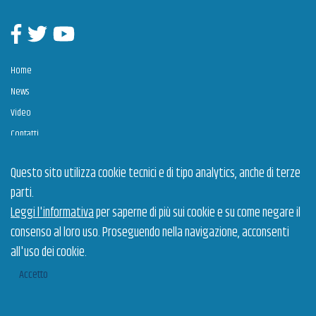
Facebook
Twitter
Youtube
Home
News
Video
Contatti
Questo sito utilizza cookie tecnici e di tipo analytics, anche di terze
Estrazione dei Talenti è un intervento cofinanziato dall’Unione Europea a valere sul POR
parti.
Puglia 2014-2020, Assi Prioritari OT VIII "Promuovere la sostenibilità e la qualità
dell'occupazione e il sostegno alla mobilità professionale" e OT X “Investire nell’istruzione,
nella formazione e nella formazione professionale per le competenze e l’apprendimento
Leggi l'informativa
per saperne di più sui cookie e su come negare il
permanente” – Azioni 8.5.1 e 10.4.2”.
consenso al loro uso. Proseguendo nella navigazione, acconsenti
Gestione dell'intervento
Privacy policy
© 2026 Arti Puglia
all'uso dei cookie.
Cookie policy
Dichiarazione di accessibilità
Accetto